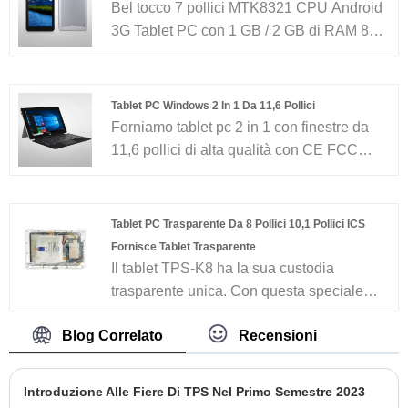
aspettiamo di diventare il tuo partner a
Bel tocco 7 pollici MTK8321 CPU Android
lungo termine in Cina ...
3G Tablet PC con 1 GB / 2 GB di RAM 8
GB / 16 GB ROM e fotocamere incorporate
anteriori e posteriori con buone prestazioni
Tablet PC Windows 2 In 1 Da 11,6 Pollici
Forniamo tablet pc 2 in 1 con finestre da
11,6 pollici di alta qualità con CE FCC
RoHS con garanzia di un anno. Basati su
11 anni di servizi OEM / ODM per tablet e
laptop Android e 30 ingegneri di ricerca e
Tablet PC Trasparente Da 8 Pollici 10,1 Pollici ICS
sviluppo, 8 linee di assemblaggio senza
Fornisce Tablet Trasparente
polvere e 150 dipendenti, i nostri prodotti
Il tablet TPS-K8 ha la sua custodia
hanno coperto la maggior parte del
trasparente unica. Con questa speciale
mercato europeo, americano e africano. Ci
custodia in acrilico puoi renderti diverso
aspettiamo di diventare il tuo partner a
Blog Correlato
Recensioni
dagli altri. Disponibile per CPU MT6737
lungo termine in Cina ...
personalizzate (opzioni MT8168/RK3126),
dimensioni della memoria e pixel della
Introduzione Alle Fiere Di TPS Nel Primo Semestre 2023
fotocamera.