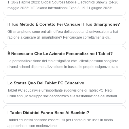
1. 18-21 aprile 2023: Global Sources Mobile Electronics Show 2. 24-26
maggio 2023: JIE Jakarta International Expo 3. 19-21 giugno 2023:
Centro esposizioni e congressi di San Paolo
Il Tuo Metodo È Corretto Per Caricare Il Tuo Smartphone?
Gli smartphone sono entrati nell'era della popolarità universale, ma hai
ragione a caricare gli smartphone? Per caricare correttamente gli
smartphone, dovremmo prima avere una chiara comprensione della
classificazione delle batterie degli smartphone. Le batterie degli
È Necessario Che Le Aziende Personalizzino I Tablet?
smartphone possono essere approssimativamente suddivise in batterie
al nichel-cadmio/nichel-idrogeno e batterie al litio. Prima, gli smartphone
La personalizzazione del tablet significa che i clienti possono scegliere
erano fondamentalmente dotati di batterie al nichel-cadmio e al nichel-
diversi schemi di personalizzazione in base alle proprie esigenze, tra cui
idrogeno. Queste batterie hanno effetto memoria. Nella fase iniziale di
aspetto, corrispondenza dei colori, prestazioni, ecc., in grado di
utilizzo della batteria, sono necessarie diverse volte di carica e scarica
soddisfare le esigenze personalizzate dei clienti. È necessario che le
Lo Status Quo Del Tablet PC Educativo
completa per attivare la batteria, in modo da ottimizzare le prestazioni
aziende personalizzino i tablet?
della batteria. Ma ora gli smartphone sul mercato sono
Tablet PC educativi è un'importante suddivisione di Tablet PC. Negli
fondamentalmente dotati di batterie al litio. A differenza delle batterie al
ultimi anni, lo sviluppo socioeconomico e la trasformazione dei metodi di
nichel-cadmio e al nichel-idrogeno, le batterie al litio hanno poco effetto
istruzione e apprendimento online hanno effettivamente stimolato la
memoria e non necessitano di essere attivate, quindi la carica e la
domanda del mercato di tablet educativi. Il settore nel suo insieme ha
I Tablet Didattici Fanno Bene Ai Bambini?
scarica multipla sono ridondanti.
mantenuto un tasso di crescita elevato e l’epidemia di COVID-19
all’inizio del 2020 si sta ancora diffondendo a livello globale. L’istruzione
I tablet educativi possono essere utili per i bambini se usati in modo
ha avuto un certo impatto, spingendo l’istruzione online sulla corsia di
appropriato e con moderazione.