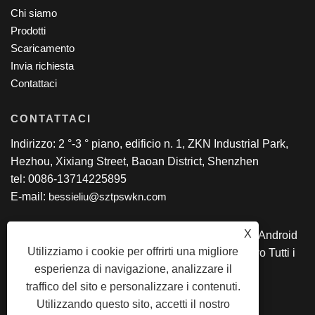
Chi siamo
Prodotti
Scaricamento
Invia richiesta
Contattaci
CONTATTACI
Indirizzo: 2 °-3 ° piano, edificio n. 1, ZKN Industrial Park,
Hezhou, Xixiang Street, Baoan District, Shenzhen
tel: 0086-13714225895
E-mail:
bessieliu@sztpswkn.com
X
Copyright © 2020 SZ TPS CO., Ltd. - Tablet PC, Android
Utilizziamo i cookie per offrirti una migliore
AIO, laptop Intel, 2 in 1 tablet PC, tablet educativo Tutti i
esperienza di navigazione, analizzare il
diritti riservati
traffico del sito e personalizzare i contenuti.
Utilizzando questo sito, accetti il ​​nostro