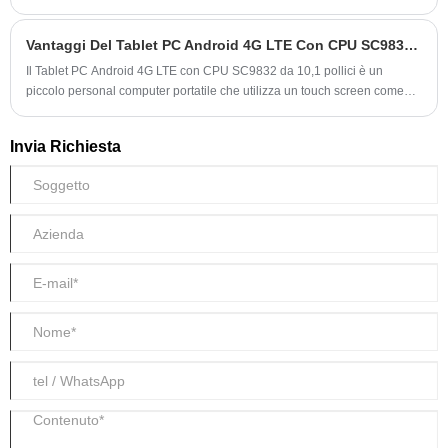
sorpasso dello sviluppo e quindi guidando la domanda del mercato di
tavolette didattiche.
Vantaggi Del Tablet PC Android 4G LTE Con CPU SC9832 Da 10,1 Pollici
Il Tablet PC Android 4G LTE con CPU SC9832 da 10,1 pollici è un
piccolo personal computer portatile che utilizza un touch screen come
dispositivo di input di base ed è un computer che sostituisce la tastiera
fisica con un touch screen. Il tablet computer è fondamentalmente uno
Invia Richiesta
schermo portatile, che pesa meno di un notebook tradizionale, ma può
realizzare sostanzialmente tutte le funzioni di un computer tradizionale.
Lo schermo può essere ruotato liberamente e dispone di funzioni come il
controllo touch e l'accesso wireless a Internet. I tablet dispongono anche
di un software di input rapido che consente agli utenti di digitare con uno
stilo. I tablet sono di piccole dimensioni, ad alte prestazioni e facili da
trasportare, per questo sono molto apprezzati dai giovani.