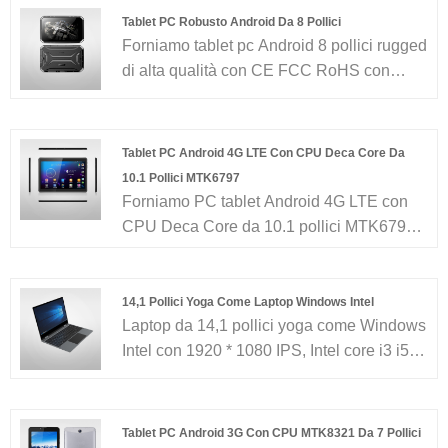
Tablet PC Robusto Android Da 8 Pollici
Forniamo tablet pc Android 8 pollici rugged
di alta qualità con CE FCC RoHS con
garanzia di un anno. Basati su 11 anni di
servizi OEM / ODM per tablet e laptop
Android e 30 ingegneri di ricerca e
Tablet PC Android 4G LTE Con CPU Deca Core Da
sviluppo, 8 linee di assemblaggio senza
10.1 Pollici MTK6797
polvere e 150 dipendenti, i nostri prodotti
Forniamo PC tablet Android 4G LTE con
hanno coperto la maggior parte del
CPU Deca Core da 10.1 pollici MTK6797
mercato europeo, americano e africano. Ci
di alta qualità con CE FCC RoHS con
aspettiamo di diventare il tuo partner a
garanzia di un anno. Basati su 11 anni di
lungo termine in Cina ...
servizi OEM / ODM per tablet e laptop
14,1 Pollici Yoga Come Laptop Windows Intel
Laptop da 14,1 pollici yoga come Windows
Android e 30 ingegneri di ricerca e
Intel con 1920 * 1080 IPS, Intel core i3 i5 i7
sviluppo, 8 linee di assemblaggio senza
8th 9th 10th CPU, touch screen, rotazione
polvere e 150 dipendenti, i nostri prodotti
di 360 gradi, laptop di fascia alta.
hanno coperto la maggior parte del
mercato europeo, americano e africano. Ci
Tablet PC Android 3G Con CPU MTK8321 Da 7 Pollici