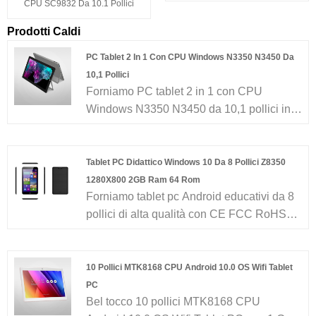
CPU SC9832 Da 10.1 Pollici
Prodotti Caldi
PC Tablet 2 In 1 Con CPU Windows N3350 N3450 Da
10,1 Pollici
Forniamo PC tablet 2 in 1 con CPU
Windows N3350 N3450 da 10,1 pollici in
alta qualità con CE FCC RoHS con
garanzia di un anno. Basati su 11 anni di
servizi OEM / ODM per tablet e laptop
Tablet PC Didattico Windows 10 Da 8 Pollici Z8350
Android e 30 ingegneri di ricerca e
1280X800 2GB Ram 64 Rom
Forniamo tablet pc Android educativi da 8
sviluppo, 8 linee di assemblaggio senza
pollici di alta qualità con CE FCC RoHS
polvere e 150 dipendenti, i nostri prodotti
con garanzia di un anno. Basati su 11 anni
hanno coperto la maggior parte del
di servizi OEM/ODM per tablet e laptop
mercato europeo, americano e africano. Ci
Android, 30 ingegneri di ricerca e sviluppo,
aspettiamo di diventare il tuo partner a
10 Pollici MTK8168 CPU Android 10.0 OS Wifi Tablet
8 linee di assemblaggio senza polvere e
lungo termine in Cina ...
PC
Bel tocco 10 pollici MTK8168 CPU
150 dipendenti, i nostri prodotti coprono la