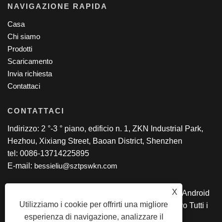
NAVIGAZIONE RAPIDA
Casa
Chi siamo
Prodotti
Scaricamento
Invia richiesta
Contattaci
CONTATTACI
Indirizzo: 2 °-3 ° piano, edificio n. 1, ZKN Industrial Park,
Hezhou, Xixiang Street, Baoan District, Shenzhen
tel: 0086-13714225895
E-mail:
bessieliu@sztpswkn.com
X
Copyright © 2020 SZ TPS CO., Ltd. - Tablet PC, Android
Utilizziamo i cookie per offrirti una migliore
AIO, laptop Intel, 2 in 1 tablet PC, tablet educativo Tutti i
esperienza di navigazione, analizzare il
diritti riservati