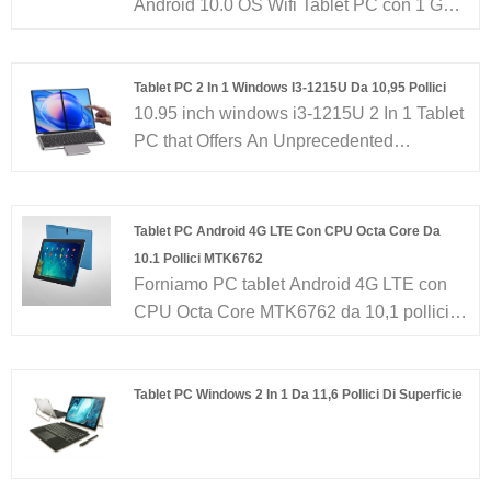
Android 10.0 OS Wifi Tablet PC con 1 GB /
maggior parte del mercato europeo,
2 GB di RAM 8 GB / 16 GB ROM e
americano e africano. Ci aspettiamo di
telecamere incorporate anteriori e
diventare il vostro partner a lungo termine
posteriori con buone prestazioni Android
in Cina......
Tablet PC 2 In 1 Windows I3-1215U Da 10,95 Pollici
10.95 inch windows i3-1215U 2 In 1 Tablet
8.0-8.1-9.0-10.0 WIFI Tablet PC superato
PC that Offers An Unprecedented
Android 10.0 GMS e visita Google servizio
Multitasking And Visual Experience With
.
Its Unique Dual-Screen Design And High-
Performance Hardware Configuration. TPS
Tablet PC Android 4G LTE Con CPU Octa Core Da
Company Is Professional Tablet Pc / Intel
10.1 Pollici MTK6762
Laptop / Mini Pc / AIO Etc. Manufacture
Forniamo PC tablet Android 4G LTE con
(ISO , CE, ROSH , FCC ,CB Etc.) With 15
CPU Octa Core MTK6762 da 10,1 pollici di
Years OEM ODM Full Experience In
alta qualità con CE FCC RoHS con
Shenzhen.
garanzia di un anno. Basati su 11 anni di
servizi OEM / ODM per tablet e laptop
Tablet PC Windows 2 In 1 Da 11,6 Pollici Di Superficie
Android e 30 ingegneri di ricerca e
sviluppo, 8 linee di assemblaggio senza
polvere e 150 dipendenti, i nostri prodotti