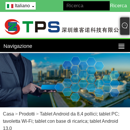
Italiano
Navigazione
Casa
>
Prodotti
>
Tablet Android da 8,4 pollici; tablet PC;
tavoletta Wi-Fi; tablet con base di ricarica; tablet Android
13.0