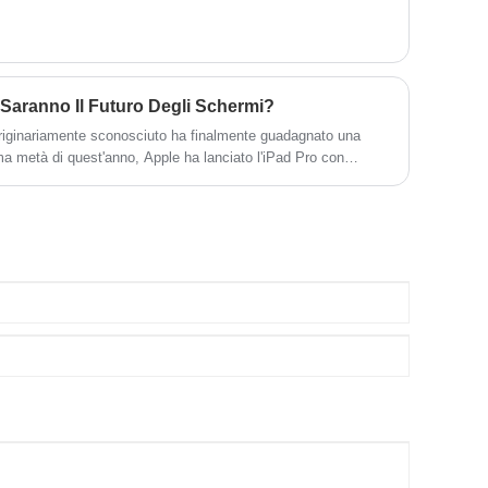
lungo termine in Cina ...
D Saranno Il Futuro Degli Schermi?
riginariamente sconosciuto ha finalmente guadagnato una
ima metà di quest'anno, Apple ha lanciato l'iPad Pro con
fetto di visualizzazione migliore rispetto ai tradizionali