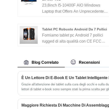
23.8inch I5-10400F AIO Windows
Laptop that Offers An Unprecedented
Multitasking And Visual Experience
With Its Unique Dual-Screen Design
Tablet PC Robusto Android Da 7 Pollici
And High-Performance Hardware
Forniamo tablet pc Android 7 pollici
Configuration. TPS Company Is
rugged di alta qualità con CE FCC
Professional Tablet Pc / Intel Laptop /
RoHS con garanzia di un anno. Basati
Mini Pc / AIO Etc. Manufacture (ISO ,
su 11 anni di servizi OEM / ODM per
CE, ROSH , FCC ,CB Etc.) With 15
tablet e laptop Android e 30 ingegneri
Years OEM ODM Full Experience In
Blog Correlato
Recensioni
di ricerca e sviluppo, 8 linee di
Shenzhen.
assemblaggio senza polvere e 150
dipendenti, i nostri prodotti hanno
coperto la maggior parte del mercato
Grazie all'attenzione dei tablet sulla cura degli occhi e sulla dur
lettori di tablet e-book sono sempre stati la prima scelta per gl
europeo, americano e africano. Ci
approfondita per una lettura coinvolgente.
aspettiamo di diventare il tuo partner a
lungo termine in Cina ...