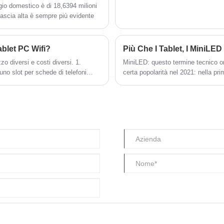
gio domestico è di 18,6394 milioni
ascia alta è sempre più evidente
ablet PC Wifi?
Più Che I Tablet, I MiniLE
zo diversi e costi diversi. 1.
MiniLED: questo termine tecnico o
 uno slot per schede di telefoni
certa popolarità nel 2021: nella pr
schermo Mini LED per ottenere un ef
schermi LCD.