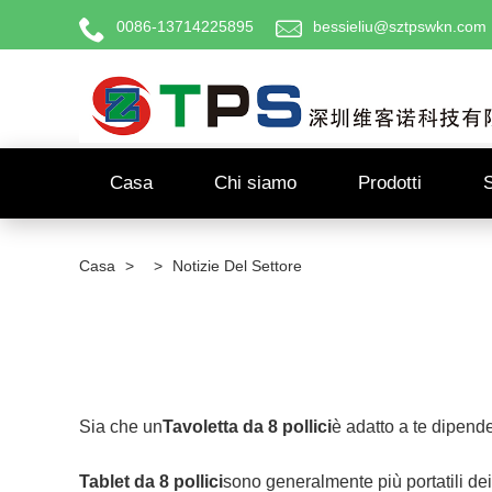
0086-13714225895
bessieliu@sztpswkn.com
Casa
Chi siamo
Prodotti
Casa
>
>
Notizie Del Settore
Sia che un
Tavoletta da 8 pollici
è adatto a te dipende
Tablet da 8 pollici
sono generalmente più portatili dei