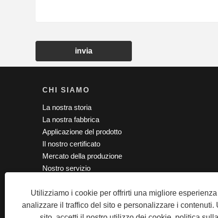
invia
CHI SIAMO
La nostra storia
La nostra fabbrica
Applicazione del prodotto
Il nostro certificato
Mercato della produzione
Nostro servizio
Utilizziamo i cookie per offrirti una migliore esperienz
Copyright © 2020 SZ TPS CO., Ltd.
analizzare il traffico del sito e personalizzare i contenuti
sito, accetti il ​​nostro utilizzo dei cookie.
politica sull