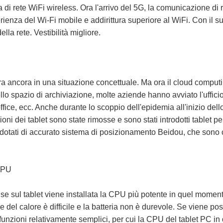
 di rete WiFi wireless. Ora l'arrivo del 5G, la comunicazione di r
rienza del Wi-Fi mobile e addirittura superiore al WiFi. Con il su
lla rete. Vestibilità migliore.
 era ancora in una situazione concettuale. Ma ora il cloud computin
ello spazio di archiviazione, molte aziende hanno avviato l'uffic
fice, ecc. Anche durante lo scoppio dell'epidemia all'inizio de
zioni dei tablet sono state rimosse e sono stati introdotti tablet p
rdo dotati di accurato sistema di posizionamento Beidou, che sono 
 CPU
 sul tablet viene installata la CPU più potente in quel momento, i
e del calore è difficile e la batteria non è durevole. Se viene 
funzioni relativamente semplici, per cui la CPU del tablet PC 