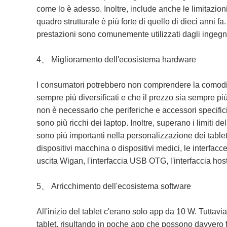
come lo è adesso. Inoltre, include anche le limitazio
quadro strutturale è più forte di quello di dieci anni 
prestazioni sono comunemente utilizzati dagli ingegn
4、 Miglioramento dell'ecosistema hardware
I consumatori potrebbero non comprendere la comodità
sempre più diversificati e che il prezzo sia sempre pi
non è necessario che periferiche e accessori specifici
sono più ricchi dei laptop. Inoltre, superano i limiti d
sono più importanti nella personalizzazione dei tablet
dispositivi macchina o dispositivi medici, le interfacc
uscita Wigan, l'interfaccia USB OTG, l'interfaccia host 
5、 Arricchimento dell'ecosistema software
All'inizio del tablet c'erano solo app da 10 W. Tuttav
tablet, risultando in poche app che possono davvero f