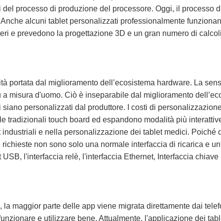
ni del processo di produzione del processore. Oggi, il processo 
fa. Anche alcuni tablet personalizzati professionalmente funzionan
eri e prevedono la progettazione 3D e un gran numero di calcoli 
 portata dal miglioramento dell’ecosistema hardware. La sensaz
ù a misura d'uomo. Ciò è inseparabile dal miglioramento dell’ecos
 siano personalizzati dal produttore. I costi di personalizzazione
elle tradizionali touch board ed espandono modalità più interattive
 industriali e nella personalizzazione dei tablet medici. Poiché 
e richieste non sono solo una normale interfaccia di ricarica e un'
USB, l'interfaccia relè, l'interfaccia Ethernet, Interfaccia chiave
ia, la maggior parte delle app viene migrata direttamente dai tele
unzionare e utilizzare bene. Attualmente, l'applicazione dei tab