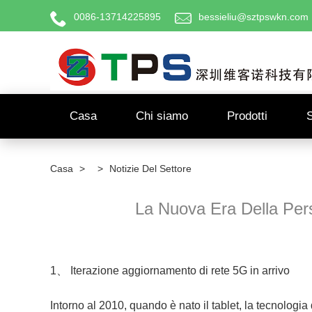
0086-13714225895
bessieliu@sztpswkn.com
Casa
Chi siamo
Prodotti
Casa
>
>
Notizie Del Settore
La Nuova Era Della Pers
1、 Iterazione aggiornamento di rete 5G in arrivo
Intorno al 2010, quando è nato il tablet, la tecnologi