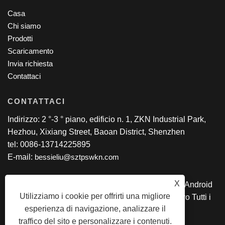
Casa
Chi siamo
Prodotti
Scaricamento
Invia richiesta
Contattaci
CONTATTACI
Indirizzo: 2 °-3 ° piano, edificio n. 1, ZKN Industrial Park,
Hezhou, Xixiang Street, Baoan District, Shenzhen
tel: 0086-13714225895
E-mail:
bessieliu@sztpswkn.com
X
Copyright © 2020 SZ TPS CO., Ltd. - Tablet PC, Android
Utilizziamo i cookie per offrirti una migliore
AIO, laptop Intel, 2 in 1 tablet PC, tablet educativo Tutti i
esperienza di navigazione, analizzare il
diritti riservati
traffico del sito e personalizzare i contenuti.